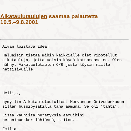
Aikataulutaulujen
saamaa palautetta
19.5.–9.8.2001
Aivan loistava idea!
Haluaisin tietää mihin kaikkialle olet ripotellut
aikatauluja, jotta voisin käydä katsomassa ne. Olen
nähnyt Aikataulutaulun 6/6 josta löysin näille
nettisivuille.
Heiii,,,
hymyilin Aikataulutaulullesi Hervannan Orivedenkadun
sillan bussipysäkillä tänä aamuna. Se oli *tähti*.
Lisää kauniita herätyksiä aamuihini
betonibunkkerilähiössä, kiitos.
Emilia