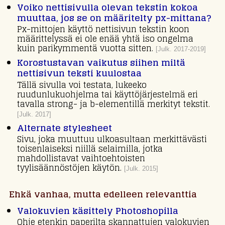
Voiko nettisivulla olevan tekstin kokoa
muuttaa, jos se on määritelty px-mittana?
Px-mittojen käyttö nettisivun tekstin koon
määrittelyssä ei ole enää yhtä iso ongelma
kuin parikymmentä vuotta sitten.
[Julk. 2017-2019]
Korostustavan vaikutus siihen miltä
nettisivun teksti kuulostaa
Tällä sivulla voi testata, lukeeko
ruudunlukuohjelma tai käyttöjärjestelmä eri
tavalla strong- ja b-elementillä merkityt tekstit.
[Julk. 2017]
Alternate stylesheet
Sivu, joka muuttuu ulkoasultaan merkittävästi
toisenlaiseksi niillä selaimilla, jotka
mahdollistavat vaihtoehtoisten
tyylisäännöstöjen käytön.
[Julk. 2015]
Ehkä vanhaa, mutta edelleen relevanttia
Valokuvien käsittely Photoshopilla
Ohje etenkin paperilta skannattujen valokuvien