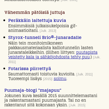
Vähemmän pätöisiä juttuja
Peräkkäin laitettuja kuvia
Ensimmäisiä julkaisukelpoisia gif-
animaatioitani.
[Julk. 2013]
Styrox-tunneli Brio®-junaradalle
Näin tein monitoimikoneen
pakkausmateriaalista kalliotunnelin lasten
junarataleikkeihin. (Siihen liittyen:
puutapista
veistetty kala ja sähköjohdosta tehty puu
.)
[Julk.
2011]
Fotarissa piirrettyä
Saumattomasti toistuvia kuvioita.
[Julk. 2011]
Tuoreempi lisäys
:
solmu
.
[2015]
Puumaja-blogi "majapuu"
Jokunen kuva kesällä 2015 suunnittelemastani
ja rakentamastani puumajasta. Tai no en
rakentanut sitä kokonaan yksin.
[Julk. 2015]