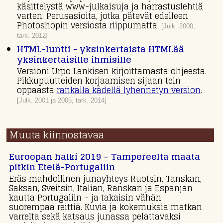
käsittelystä www-julkaisuja ja harrastuslehtiä
varten. Perusasioita, jotka pätevät edelleen
Photoshopin versiosta riippumatta.
[Julk. 2000,
tark. 2012]
HTML-luntti - yksinkertaista HTMLää
yksinkertaisille ihmisille
Versioni Urpo Lankisen kirjoittamasta ohjeesta.
Pikkupuutteiden korjaamisen sijaan tein
oppaasta
rankalla kädellä lyhennetyn version
.
[Julk. 2001 ja 2005, tark. 2014]
Muuta kiinnostavaa
Euroopan halki 2019 – Tampereelta maata
pitkin Etelä-Portugaliin
Eräs mahdollinen junayhteys Ruotsin, Tanskan,
Saksan, Sveitsin, Italian, Ranskan ja Espanjan
kautta Portugaliin – ja takaisin vähän
suorempaa reittiä. Kuvia ja kokemuksia matkan
varrelta sekä katsaus junassa pelattavaksi