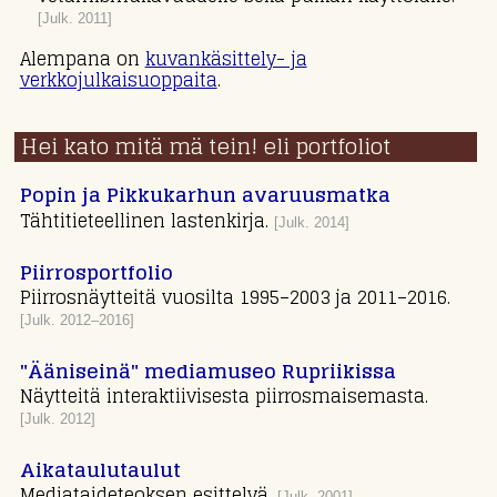
[Julk. 2011]
Alempana on
kuvankäsittely- ja
verkkojulkaisuoppaita
.
Hei kato mitä mä tein!
eli portfoliot
Popin ja Pikkukarhun avaruusmatka
Tähtitieteellinen lastenkirja.
[Julk. 2014]
Piirrosportfolio
Piirrosnäytteitä vuosilta 1995–2003 ja 2011–2016.
[Julk. 2012–2016]
"Ääniseinä" mediamuseo Rupriikissa
Näytteitä interaktiivisesta piirrosmaisemasta.
[Julk. 2012]
Aikataulutaulut
Mediataideteoksen esittelyä.
[Julk. 2001]