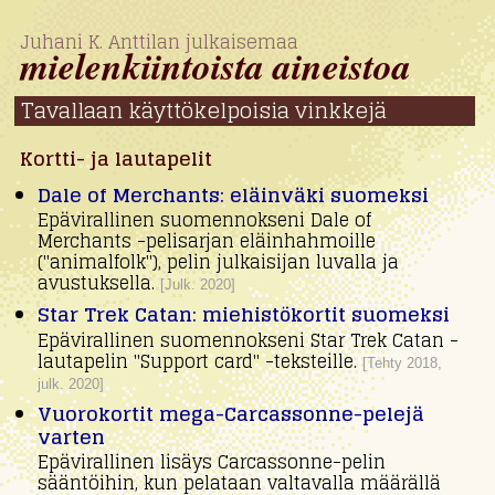
Juhani K. Anttilan julkaisemaa
mielen­kiintoista aineistoa
Tavallaan käyttö­kelpoisia vinkkejä
Kortti- ja lautapelit
Dale of Merchants: eläinväki suomeksi
Epävirallinen suomennokseni Dale of
Merchants -pelisarjan eläinhahmoille
("animalfolk"), pelin julkaisijan luvalla ja
avustuksella.
[Julk. 2020]
Star Trek Catan: miehistökortit suomeksi
Epävirallinen suomennokseni Star Trek Catan -
lautapelin "Support card" -teksteille.
[Tehty 2018,
julk. 2020]
Vuorokortit mega-Carcassonne-pelejä
varten
Epävirallinen lisäys Carcassonne-pelin
sääntöihin, kun pelataan valtavalla määrällä