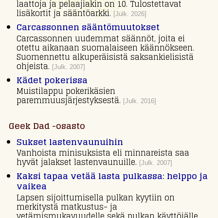
laattoja ja pelaajiakin on 10. Tulostettavat
lisäkortit ja sääntöarkki.
[Julk. 2026]
Carcassonnen sääntömuutokset
Carcassonnen uudemmat säännöt, joita ei
otettu aikanaan suomalaiseen käännökseen.
Suomennettu alkuperäisistä saksankielisistä
ohjeista.
[Julk. 2007]
Kädet pokerissa
Muistilappu pokerikäsien
paremmuusjärjestyksestä.
[Julk. 2016]
Geek Dad -osasto
Sukset lastenvaunuihin
Vanhoista minisuksista eli minnareista saa
hyvät jalakset lastenvaunuille.
[Julk. 2007]
Kaksi tapaa vetää lasta pulkassa: helppo ja
vaikea
Lapsen sijoittumisella pulkan kyytiin on
merkitystä matkustus- ja
vetämismukavuudelle sekä pulkan käyttöiälle.