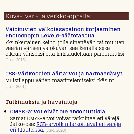
Kuva-, väri- ja verkko-oppaita
Valokuvien valkotasapainon korjaaminen
Photoshopin Levels-säätötasolla
Yksinkertainen keino, jolla sinertävän tai muuten
väärän värisen valokuvan saa kerralla sekä
oikean väriseksi että kirkkaudeltaan paremmaksi.
[Julk. 2015]
CSS-värikoodien ääriarvot ja harmaasävyt
Muistilappu värien määrittelemiseksi "käsin".
[Julk. 2001]
Tutkimuksia ja havaintoja
CMYK-arvot eivät ole absoluuttisia
Samat CMYK-arvot voivat tarkoittaa eri värejä.
Jatko-osa:
RGB-arvotkin tarkoittavat eri värejä
eri tilanteissa
.
[Julk. 2020]