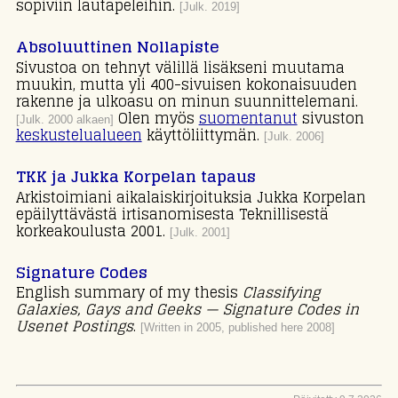
sopiviin lautapeleihin.
[Julk. 2019]
Absoluuttinen Nollapiste
Sivustoa on tehnyt välillä lisäkseni muutama
muukin, mutta yli 400-sivuisen kokonaisuuden
rakenne ja ulkoasu on minun suunnittelemani.
Olen myös
suomentanut
sivuston
[Julk. 2000 alkaen]
keskustelualueen
käyttöliittymän.
[Julk. 2006]
TKK ja Jukka Korpelan tapaus
Arkistoimiani aikalaiskirjoituksia Jukka Korpelan
epäilyttävästä irtisanomisesta Teknillisestä
korkeakoulusta 2001.
[Julk. 2001]
Signature Codes
English summary of my thesis
Classifying
Galaxies, Gays and Geeks — Signature Codes in
Usenet Postings
.
[Written in 2005, published here 2008]